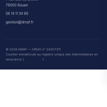
76000 Rouen
06 14 11 34 69
gestion@dmaf.fr
© 2026 DMAF — ORIAS n° 24007211
Courtier immatriculé au registre unique des intermédiaires en
assurance (
www.orias.fr
)